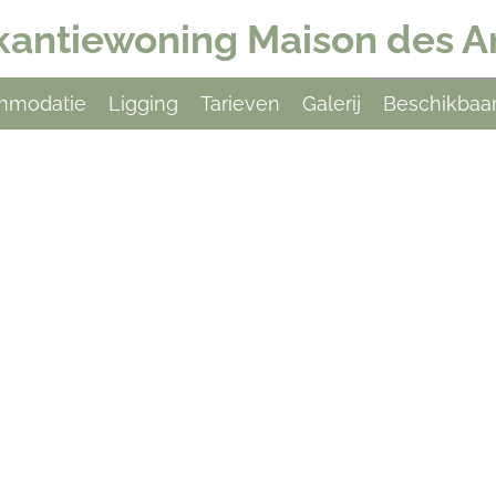
kantiewoning Maison des A
mmodatie
Ligging
Tarieven
Galerij
Beschikbaa